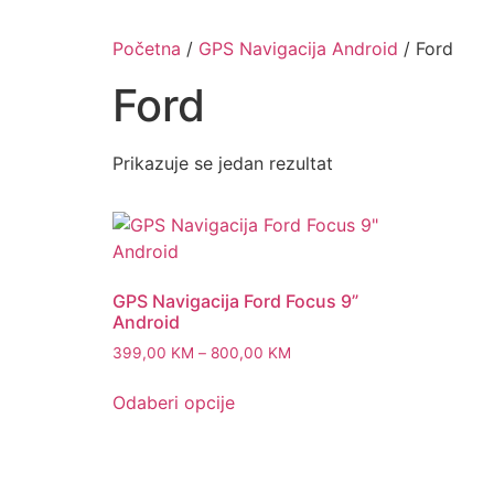
Skip
to
Početna
/
GPS Navigacija Android
/ Ford
content
Ford
Prikazuje se jedan rezultat
GPS Navigacija Ford Focus 9”
Android
Price
399,00
KM
–
800,00
KM
range:
This
399,00 KM
Odaberi opcije
product
through
has
800,00 KM
multiple
variants.