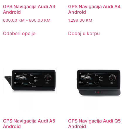
GPS Navigacija Audi A3
GPS Navigacija Audi A4
Android
Android
Price
600,00
KM
–
800,00
KM
1.299,00
KM
range:
This
600,00 KM
Odaberi opcije
Dodaj u korpu
product
through
has
800,00 KM
multiple
variants.
The
options
may
be
chosen
on
the
product
page
GPS Navigacija Audi A5
GPS Navigacija Audi Q5
Android
Android