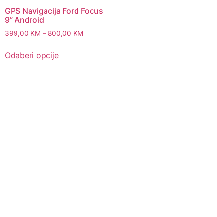
GPS Navigacija Ford Focus
9” Android
Price
399,00
KM
–
800,00
KM
range:
This
399,00 KM
Odaberi opcije
product
through
has
800,00 KM
multiple
variants.
The
options
may
be
chosen
on
the
product
page