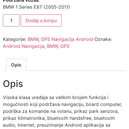
BMW 1 Series E87 (2005-2011)
GPS
Dodaj u korpu
Navigacija
BMW
E87
1
Kategorije:
BMW
,
GPS Navigacija Android
Oznake:
Series
Android
Android Navigacija
,
BMW
,
GPS
količina
Opis
Opis
Visoka klasa uređaja sa velikim brojem funkcija i
mogućnosti koji podržava navigaciju, board computer,
podrška za komande na volanu, prikaz park senzora,
prikaz klimatronika, bluetooth handsfree, bluetooth
audio, Internet, preuzimanje Android aplikacija sa