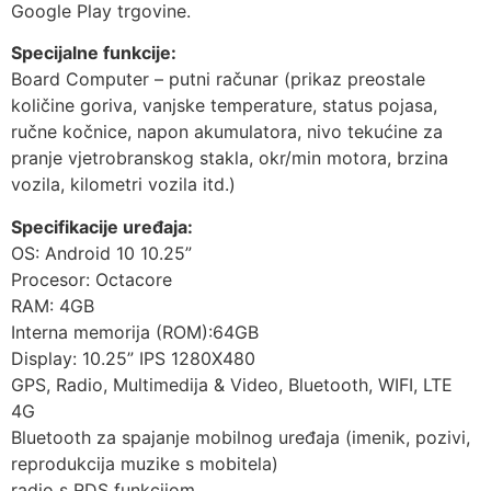
Google Play trgovine.
Specijalne funkcije:
Board Computer – putni računar (prikaz preostale
količine goriva, vanjske temperature, status pojasa,
ručne kočnice, napon akumulatora, nivo tekućine za
pranje vjetrobranskog stakla, okr/min motora, brzina
vozila, kilometri vozila itd.)
Specifikacije uređaja:
OS: Android 10 10.25”
Procesor: Octacore
RAM: 4GB
Interna memorija (ROM):64GB
Display: 10.25” IPS 1280X480
GPS, Radio, Multimedija & Video, Bluetooth, WIFI, LTE
4G
Bluetooth za spajanje mobilnog uređaja (imenik, pozivi,
reprodukcija muzike s mobitela)
radio s RDS funkcijom