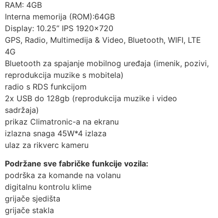
RAM: 4GB
Interna memorija (ROM):64GB
Display: 10.25” IPS 1920×720
GPS, Radio, Multimedija & Video, Bluetooth, WIFI, LTE
4G
Bluetooth za spajanje mobilnog uređaja (imenik, pozivi,
reprodukcija muzike s mobitela)
radio s RDS funkcijom
2x USB do 128gb (reprodukcija muzike i video
sadržaja)
prikaz Climatronic-a na ekranu
izlazna snaga 45W*4 izlaza
ulaz za rikverc kameru
Podržane sve fabričke funkcije vozila:
podrška za komande na volanu
digitalnu kontrolu klime
grijače sjedišta
grijače stakla