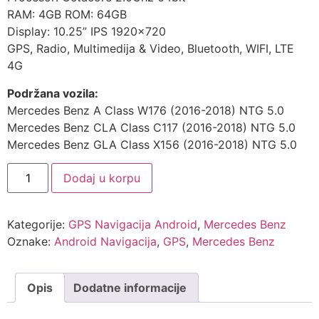
RAM: 4GB ROM: 64GB
Display: 10.25” IPS 1920×720
GPS, Radio, Multimedija & Video, Bluetooth, WIFI, LTE
4G
Podržana vozila:
Mercedes Benz A Class W176 (2016-2018) NTG 5.0
Mercedes Benz CLA Class C117 (2016-2018) NTG 5.0
Mercedes Benz GLA Class X156 (2016-2018) NTG 5.0
GPS
Dodaj u korpu
Navigacija
Mercedes
Benz
A
Kategorije:
GPS Navigacija Android
,
Mercedes Benz
W176
CLA
Oznake:
Android Navigacija
,
GPS
,
Mercedes Benz
C117
GLA
X156
Android
Opis
Dodatne informacije
količina