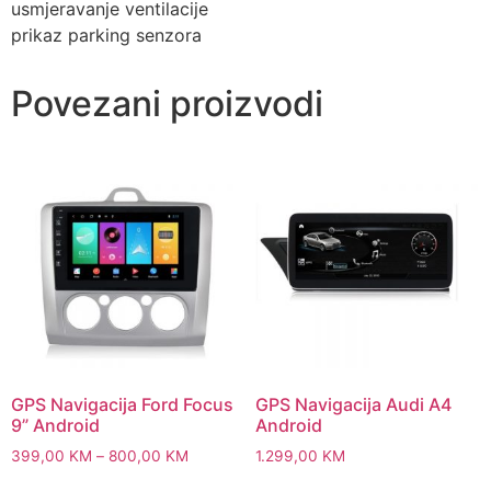
usmjeravanje ventilacije
prikaz parking senzora
Povezani proizvodi
GPS Navigacija Ford Focus
GPS Navigacija Audi A4
9” Android
Android
Price
399,00
KM
–
800,00
KM
1.299,00
KM
range:
This