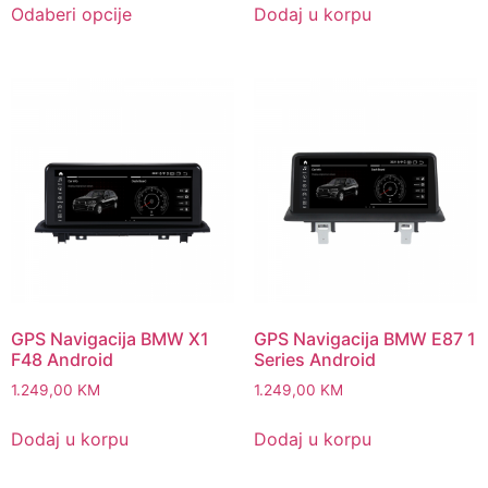
399,00 KM
Odaberi opcije
Dodaj u korpu
product
through
has
800,00 KM
multiple
variants.
The
options
may
be
chosen
on
the
product
page
GPS Navigacija BMW X1
GPS Navigacija BMW E87 1
F48 Android
Series Android
1.249,00
KM
1.249,00
KM
Dodaj u korpu
Dodaj u korpu